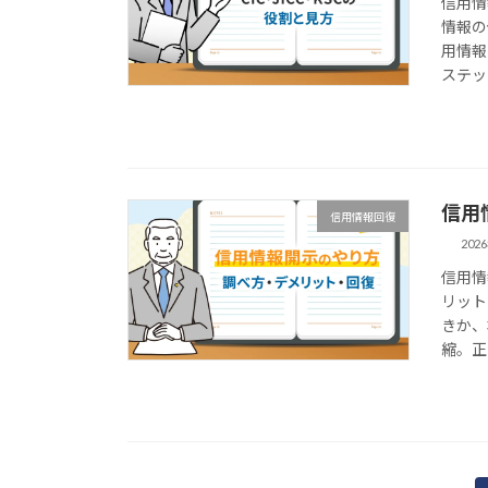
信用情
情報の
用情報
ステッ
信用
信用情報回復
202
信用情
リット
きか、
縮。正