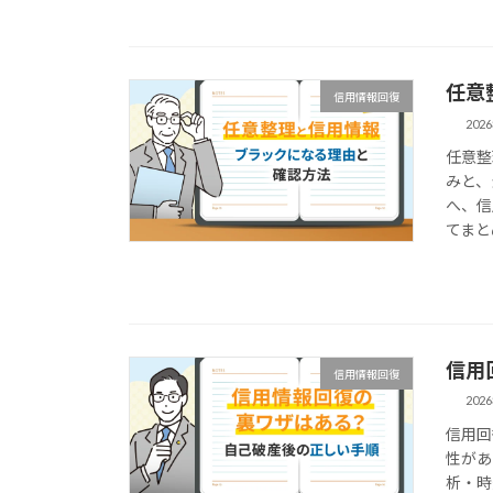
任意
信用情報回復
202
任意整
みと、
へ、信
てまと
信用
信用情報回復
202
信用回
性があ
析・時