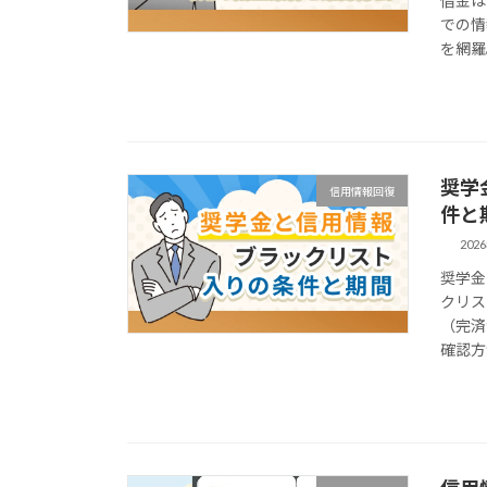
借金は
での情
を網羅
奨学
信用情報回復
件と
202
奨学金
クリス
（完済
確認方