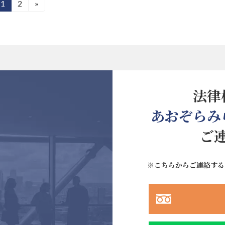
1
2
»
固
固
定
定
ペ
ペ
ー
ー
ジ
ジ
法律
あおぞらみ
ご
※こちらからご連絡する