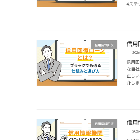
4ステ
信用
信用情報回復
202
信用回
な自社
正しい
介しま
信用
信用情報回復
202