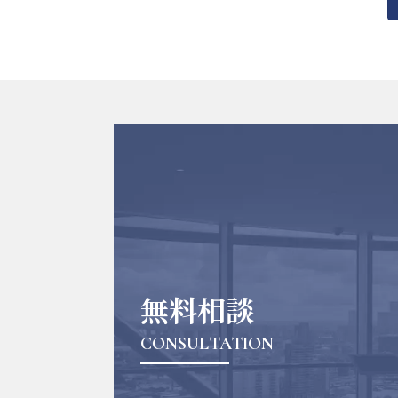
投
稿
の
ペ
ー
ジ
送
り
無料相談
CONSULTATION