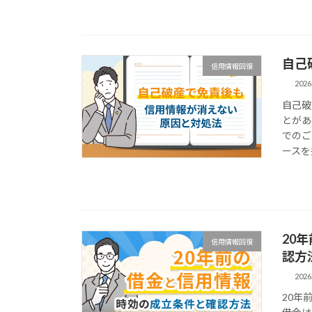
自己
信用情報回復
202
自己破
とがあ
でのご
ースを
20
信用情報回復
認方
202
20年