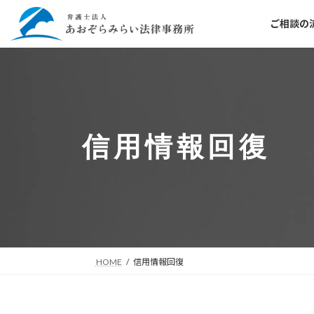
コ
ナ
ご相談の
ン
ビ
テ
ゲ
ン
ー
ツ
シ
へ
ョ
ス
ン
キ
に
信用情報回復
ッ
移
プ
動
HOME
信用情報回復