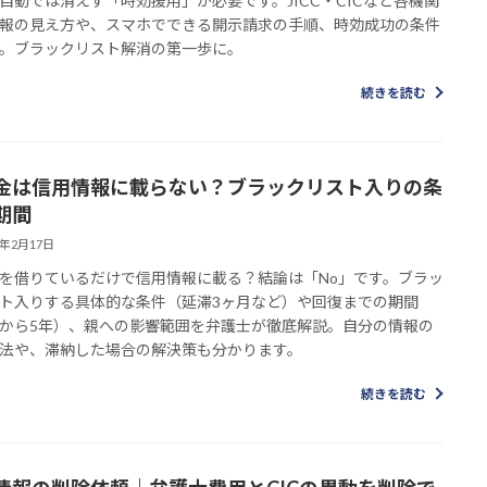
自動では消えず「時効援用」が必要です。JICC・CICなど各機関
報の見え方や、スマホでできる開示請求の手順、時効成功の条件
。ブラックリスト解消の第一歩に。
続きを読む
金は信用情報に載らない？ブラックリスト入りの条
期間
6年2月17日
を借りているだけで信用情報に載る？結論は「No」です。ブラッ
ト入りする具体的な条件（延滞3ヶ月など）や回復までの期間
から5年）、親への影響範囲を弁護士が徹底解説。自分の情報の
法や、滞納した場合の解決策も分かります。
続きを読む