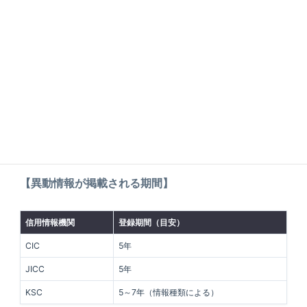
証人による代位弁済」の事実が登録されるため、どの機関で
あっても実質的に5年間は審査への影響が残ると考えてくださ
い。
再開示で確認するタイミング
信用情報が回復したかどうかを正確に知るためには、完済か
ら約5年が経過したタイミングで、自分で「情報開示請求」を
行うのが確実です。
【異動情報が掲載される期間】
信用情報機関
登録期間（目安）
CIC
5年
JICC
5年
KSC
5～7年（情報種類による）