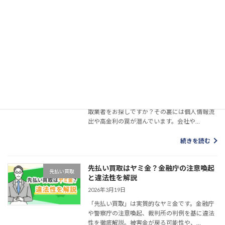
先払い買取の支払いが遅れた、返済日に間に合
わない方へ。滞納・放置で広がる4つのリスク
と対処法を整理し、複数業者の一括対応…
続きを読む
先払い買取口座履歴なし｜ヒアリング在
先払い買取
籍確認不要の罠
2026年4月17日
「口座履歴なし・ヒアリングなし」の先払い買
取業者をお探しですか？その裏には個人情報流
出や高金利の罠が潜んでいます。会社や…
続きを読む
先払い買取はヤミ金？金融庁の注意喚起
先払い買取
と違法性を解説
2026年3月19日
「先払い買取」は実質的なヤミ金です。金融庁
や警察庁の注意喚起、裁判所の判例を基に違法
性を徹底解説。被害金が戻る可能性や、…