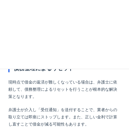
専門の相談員が家計簿の作成支援や、滞納状況の整理、公的
給付の申請サポートなどを無料で行ってくれます。自分ひと
りでは気づけなかった「支出の無駄」や「利用可能な制度」
が見つかるケースも多く、家計の健全化に向けた第一歩とな
ります。
参照：
家計改善支援事業｜困窮者支援情報共有サイト
債務整理によるリセット
現時点で借金の返済が難しくなっている場合は、弁護士に依
頼して、債務整理によるリセットを行うことが根本的な解決
策となります。
弁護士が介入し「受任通知」を送付することで、業者からの
取り立ては即座にストップします。また、正しい金利で計算
し直すことで借金が減る可能性もあります。