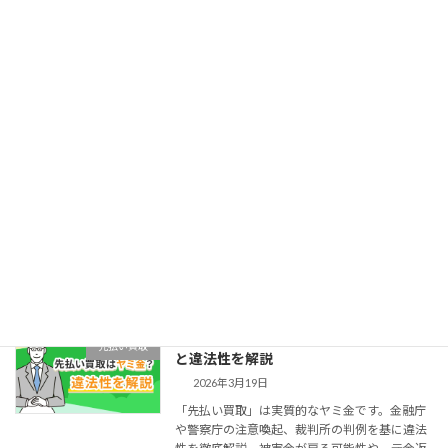
コ
ナ
ン
ビ
テ
ゲ
hashimoto
ン
ー
ツ
シ
へ
ョ
ス
ン
キ
に
ッ
移
HOME
hashimoto
プ
動
先払い買取はヤミ金？金融庁の注意喚起
先払い買取
と違法性を解説
2026年3月19日
「先払い買取」は実質的なヤミ金です。金融庁
や警察庁の注意喚起、裁判所の判例を基に違法