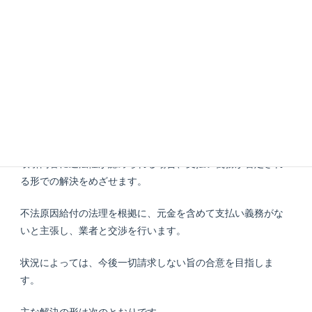
もし業者から連絡があった場合も、「弁護士に依頼している
ので、そちらに連絡してください」と伝え、対応を任せられ
ます。
これにより、精神的な負担を軽減できるでしょう。
完済扱いと平穏な生活の回復
取引内容に違法性が認められる場合、支払い義務が否定され
る形での解決をめざせます。
不法原因給付の法理を根拠に、元金を含めて支払い義務がな
いと主張し、業者と交渉を行います。
状況によっては、今後一切請求しない旨の合意を目指しま
す。
主な解決の形は次のとおりです。