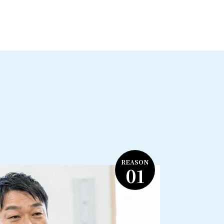
REASON
01