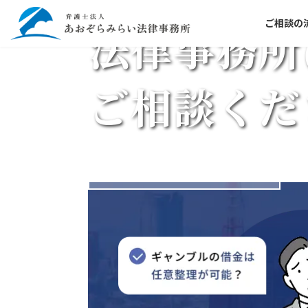
コ
ナ
ご相談の
ン
ビ
法律事務所
テ
ゲ
ン
ー
ツ
シ
ご相談くだ
へ
ョ
ス
ン
キ
に
ッ
移
プ
動
お問い合わせ