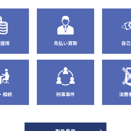
効援用
先払い買取
自己
・相続
刑事事件
消費